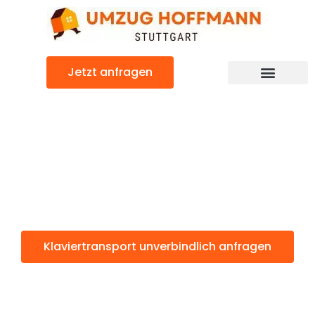
Zum
Inhalt
springen
Jetzt anfragen
Klaviertransport: Günstig & schnell
Klaviertransport
Stuttgart
Klaviertransport unverbindlich anfragen
Weitere Informationen