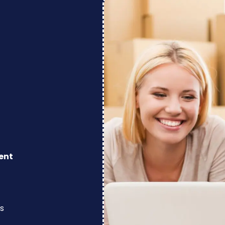
ent
s