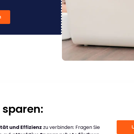
n
 sparen:
tät und Effizienz
zu verbinden: Fragen Sie