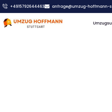
Zum
+4915792644463
anfrage@umzug-hoffmann-st
Inhalt
springen
Umzugsu
Günstiger Greve Strand Umzug
Umzug
Stuttgar