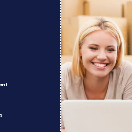
ent
s