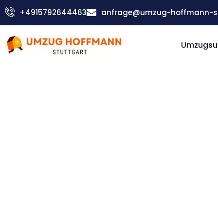
Zum
+4915792644463
anfrage@umzug-hoffmann-st
Inhalt
springen
Umzugsu
Günstiger Bergen Umzug
Umzug
Stuttgar