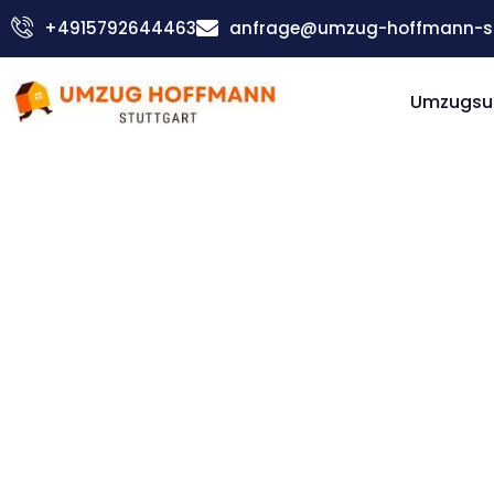
Zum
+4915792644463
anfrage@umzug-hoffmann-st
Inhalt
springen
Umzugsu
Günstiger Ruda Śląska Umzug
Umzug
Stuttgar