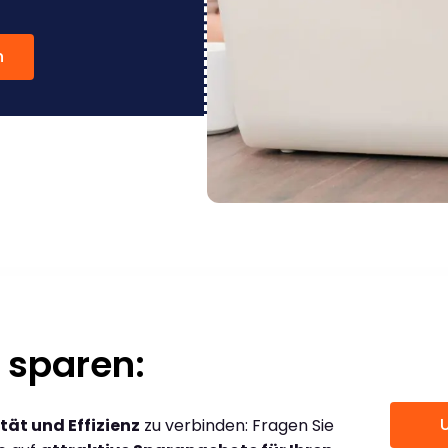
n
 sparen:
tät und Effizienz
zu verbinden: Fragen Sie