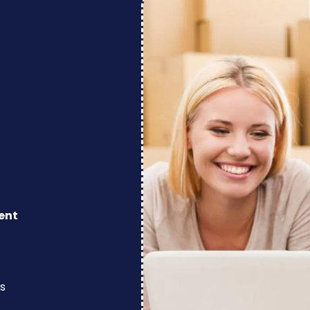
ent
s