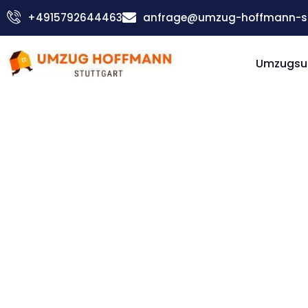
Zum
+4915792644463
anfrage@umzug-hoffmann-st
Inhalt
springen
Umzugsu
Günstiger Cluj-Napoca Umzug
Umzug
Stuttgart