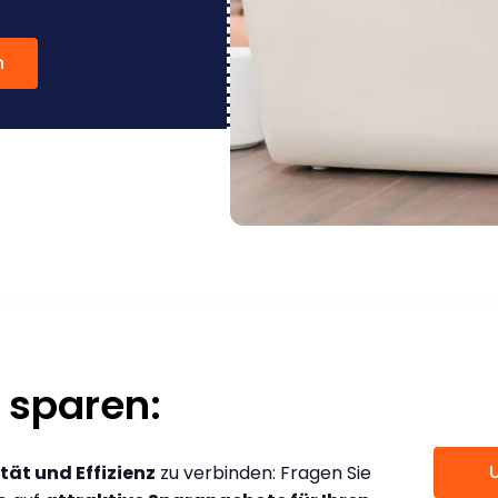
n
 sparen:
tät und Effizienz
zu verbinden: Fragen Sie