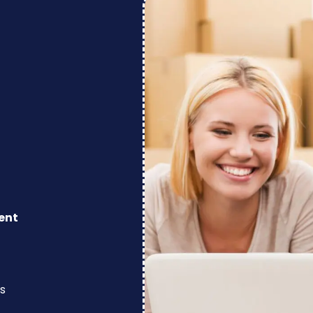
ent
s