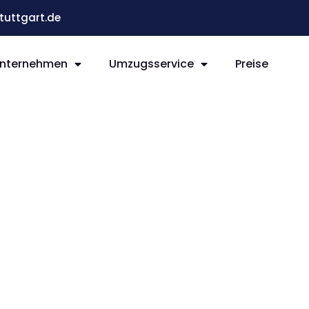
uttgart.de
nternehmen
Umzugsservice
Preise
 Cluj-