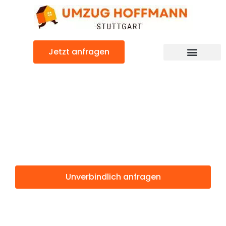
Zum
Inhalt
springen
Jetzt anfragen
Günstiger Domžale Umzug
Umzug Stuttgart
Domžale
Unverbindlich anfragen
Weitere Informationen