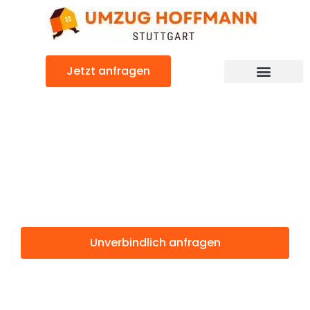
Zum
Inhalt
springen
Jetzt anfragen
Günstiger Osmaniye Umzug
Umzug Stuttgart
Osmaniye
Unverbindlich anfragen
Weitere Informationen