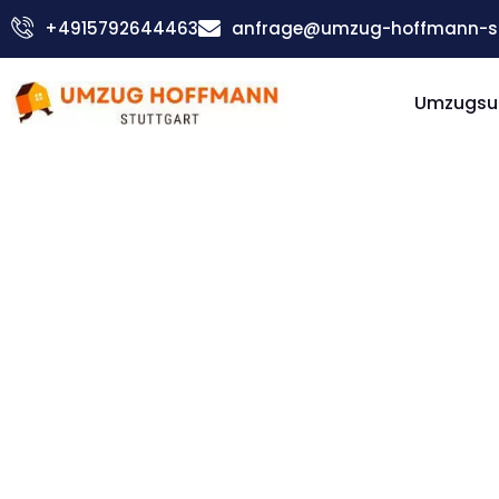
Zum
+4915792644463
anfrage@umzug-hoffmann-st
Inhalt
springen
Umzugsu
Günstiger Miskolc Umzug
Umzug
Stuttgar