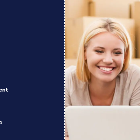
ent
s