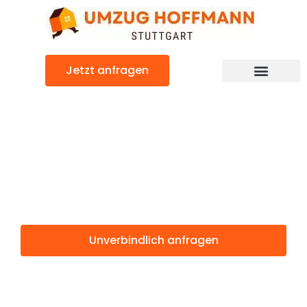
Zum
Inhalt
springen
Jetzt anfragen
Günstiger Espoo Umzug
Umzug Stuttgart
Espoo
Unverbindlich anfragen
Weitere Informationen