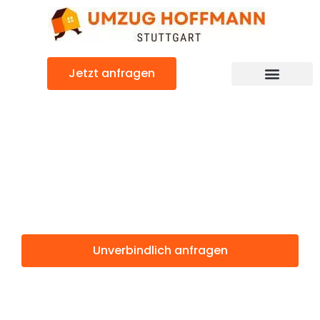
Zum
Inhalt
springen
Jetzt anfragen
Günstiger Dijon Umzug
Umzug Stuttgart
Dijon
Unverbindlich anfragen
Weitere Informationen