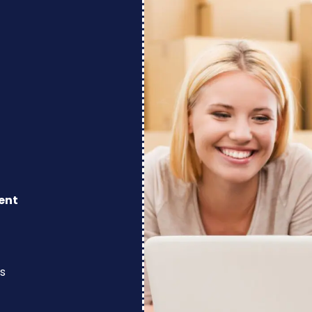
ent
s