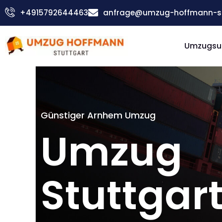
Zum
+4915792644463
anfrage@umzug-hoffmann-st
Inhalt
springen
Umzugsu
Günstiger Arnhem Umzug
Umzug
Stuttgar