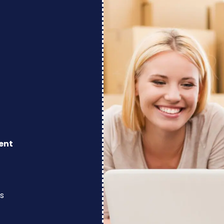
ent
s