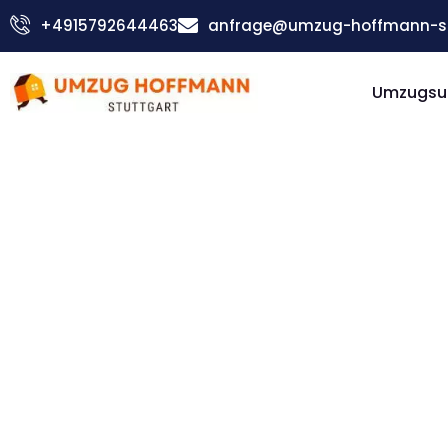
Zum
+4915792644463
anfrage@umzug-hoffmann-st
Inhalt
springen
Umzugsu
Günstiger Utrecht Umzug
Umzug
Stuttgar