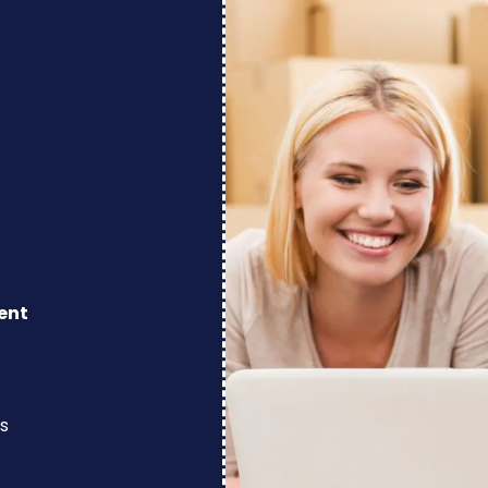
ent
s