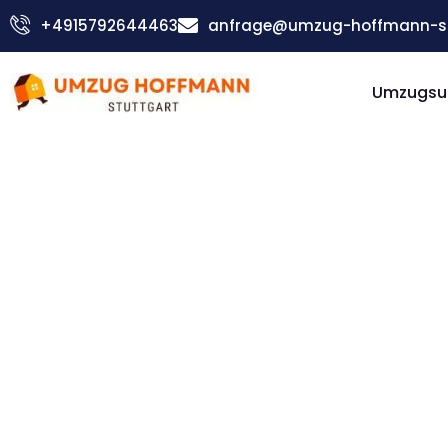
Zum
+4915792644463
anfrage@umzug-hoffmann-st
Inhalt
springen
Umzugsu
Günstiger Klagenfurt Umzug
Umzug
Stuttgar