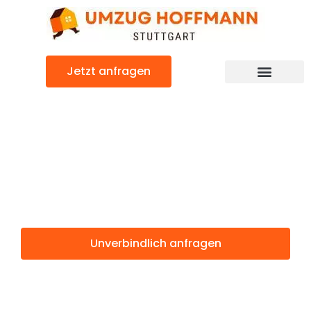
Zum
Inhalt
springen
Jetzt anfragen
Günstiger Lustenau Umzug
Umzug Stuttgart
Lustenau
Unverbindlich anfragen
Weitere Informationen