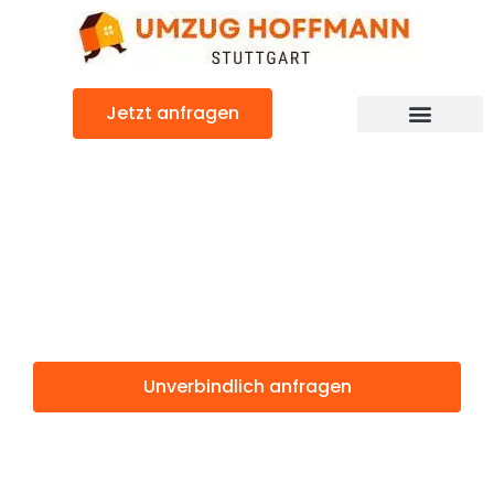
Zum
Inhalt
springen
Jetzt anfragen
Günstiger Brüssel Umzug
Umzug Stuttgart
Brüssel
Unverbindlich anfragen
Weitere Informationen