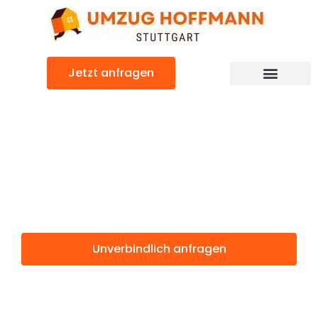
Zum
Inhalt
springen
Jetzt anfragen
Günstiger Namur Umzug
Umzug Stuttgart
Namur
Unverbindlich anfragen
Weitere Informationen