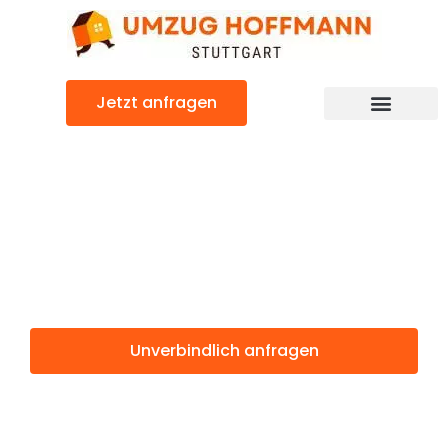
Zum
Inhalt
springen
Jetzt anfragen
Günstiger Charleroi Umzug
Umzug Stuttgart
Charleroi
Unverbindlich anfragen
Weitere Informationen