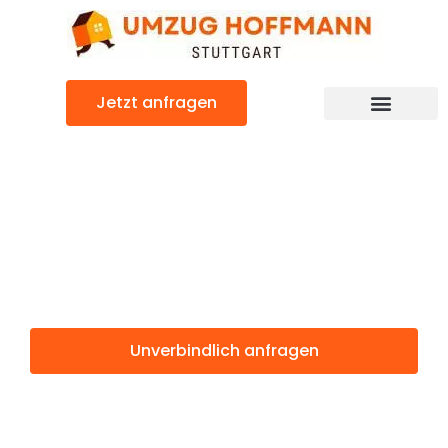
Zum
Inhalt
springen
Jetzt anfragen
Günstiger Aarau Umzug
Umzug Stuttgart
Aarau
Unverbindlich anfragen
Weitere Informationen