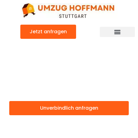
Zum
Inhalt
springen
Jetzt anfragen
Günstiger Kreuzlingen Umzug
Umzug Stuttgart
Kreuzlingen
Unverbindlich anfragen
Weitere Informationen