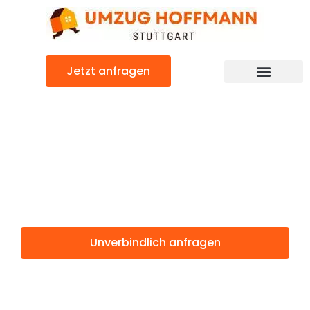
Zum
Inhalt
springen
Jetzt anfragen
Günstiger Uster Umzug
Umzug Stuttgart
Uster
Unverbindlich anfragen
Weitere Informationen