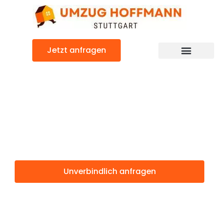
Zum
Inhalt
springen
Jetzt anfragen
Günstiger Catania Umzug
Umzug Stuttgart
Catania
Unverbindlich anfragen
Weitere Informationen