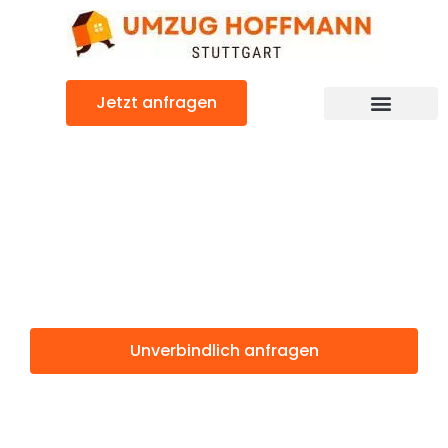
Zum
Inhalt
springen
Jetzt anfragen
Günstiger Turin Umzug
Umzug Stuttgart
Turin
Unverbindlich anfragen
Weitere Informationen