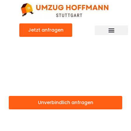
Zum
Inhalt
springen
Jetzt anfragen
Günstiger Rom Umzug
Umzug Stuttgart
Rom
Unverbindlich anfragen
Weitere Informationen