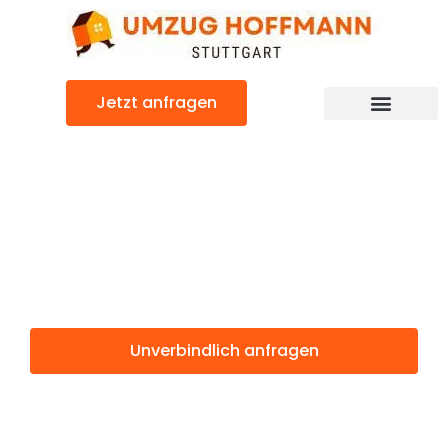
Zum
Inhalt
springen
Jetzt anfragen
Günstiger Messina Umzug
Umzug Stuttgart
Messina
Unverbindlich anfragen
Weitere Informationen