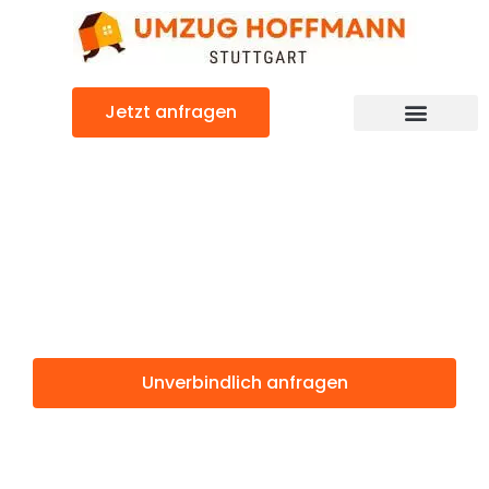
Zum
Inhalt
springen
Jetzt anfragen
Günstiger Albacete Umzug
Umzug Stuttgart
Albacete
Unverbindlich anfragen
Weitere Informationen