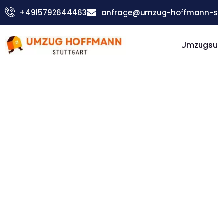
Zum
+4915792644463
anfrage@umzug-hoffmann-st
Inhalt
springen
Umzugsu
Günstiger Leganés Umzug
Umzug
Stuttgar