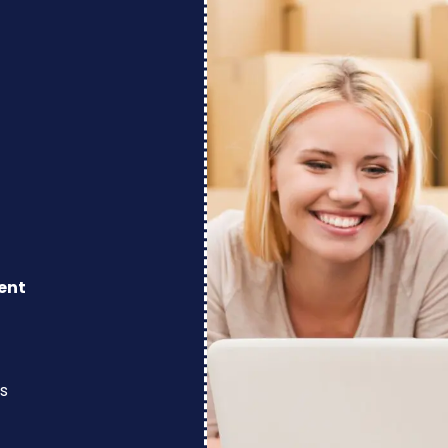
ent
s