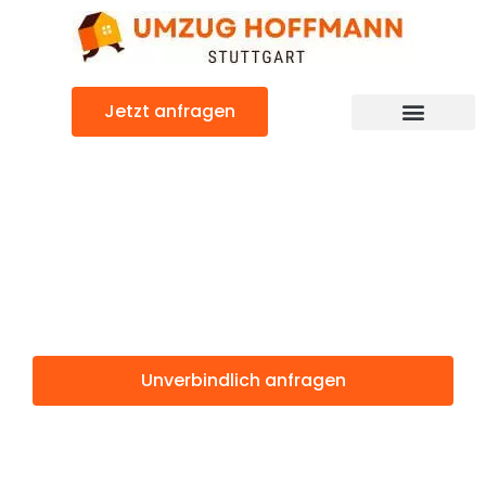
Zum
Inhalt
springen
Jetzt anfragen
Günstiger Parla Umzug
Umzug Stuttgart
Parla
Unverbindlich anfragen
Weitere Informationen