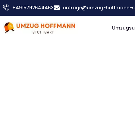
Zum
+4915792644463
anfrage@umzug-hoffmann-st
Inhalt
springen
Umzugsu
Günstiger Essen Umzug
Umzug
Stuttgar