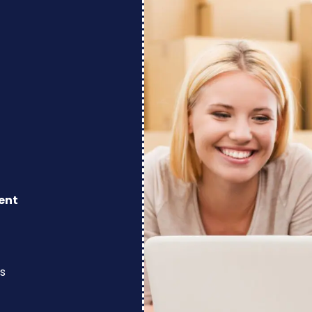
ent
s