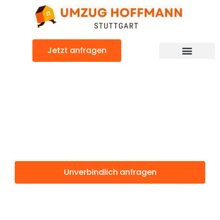
Zum
Inhalt
springen
Jetzt anfragen
Günstiger Halle Umzug
Umzug Stuttgart
Halle
Unverbindlich anfragen
Weitere Informationen