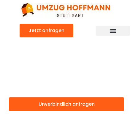
Zum
Inhalt
springen
Jetzt anfragen
Günstiger Saarbrücken Umzug
Umzug Stuttgart
Saarbrücken
Unverbindlich anfragen
Weitere Informationen