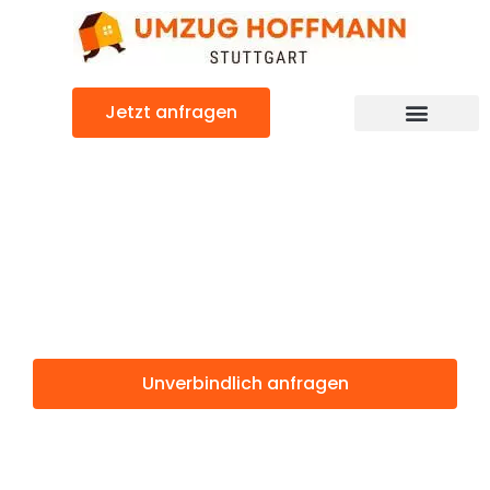
Zum
Inhalt
springen
Jetzt anfragen
Günstiger Osnabrück Umzug
Umzug Stuttgart
Osnabrück
Unverbindlich anfragen
Weitere Informationen