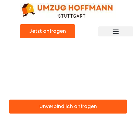
Zum
Inhalt
springen
Jetzt anfragen
Günstiger Hagen Umzug
Umzug Stuttgart
Hagen
Unverbindlich anfragen
Weitere Informationen