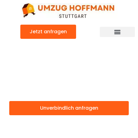
Zum
Inhalt
springen
Jetzt anfragen
Günstiger Magdeburg Umzug
Umzug Stuttgart
Magdeburg
Unverbindlich anfragen
Weitere Informationen