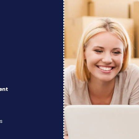
ent
s