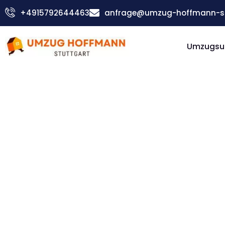
Zum
+4915792644463
anfrage@umzug-hoffmann-st
Inhalt
springen
Umzugsu
Günstiger Belfast Umzug
Umzug
Stuttgart