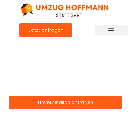
Zum
Inhalt
springen
Jetzt anfragen
Günstiger Preston Umzug
Umzug Stuttgart
Preston
Unverbindlich anfragen
Weitere Informationen