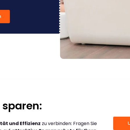
n
 sparen:
tät und Effizienz
zu verbinden: Fragen Sie