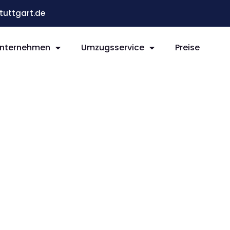
uttgart.de
nternehmen
Umzugsservice
Preise
t North