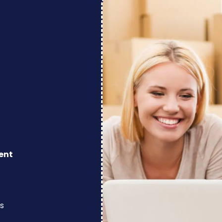
.
ent
s