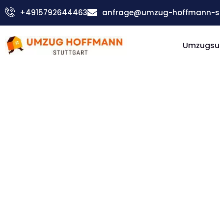
Zum
+4915792644463
anfrage@umzug-hoffmann-st
Inhalt
springen
Umzugsu
Günstiger North Lanarkshire Umzug
Umzug
Stuttgar