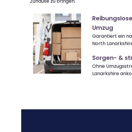
Zuhause zu bringen.
Reibungslose
Umzug
Garantiert ein n
North Lanarkshir
Sorgen- & str
Ohne Umzugsstre
Lanarkshire ank