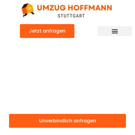
Zum
Inhalt
springen
Jetzt anfragen
Günstiger Dumfries and Galloway Umzug
Umzug Stuttgart
Dumfries and
Galloway
Unverbindlich anfragen