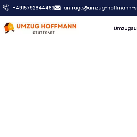
Zum
+4915792644463
anfrage@umzug-hoffmann-st
Inhalt
springen
Umzugsu
Günstiger St Albans Umzug
Umzug
Stuttgart