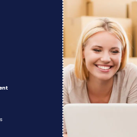
ent
s