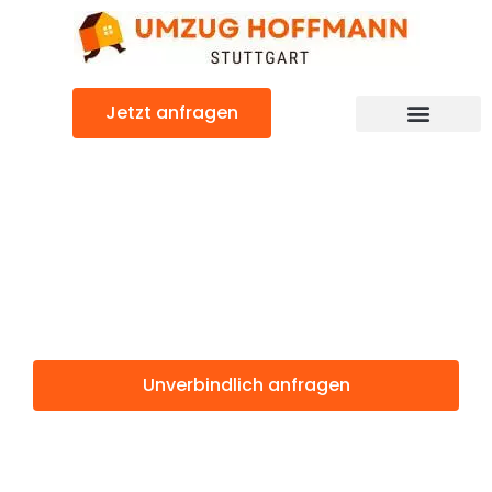
Zum
Inhalt
springen
Jetzt anfragen
Günstiger North Ayrshire Umzug
Umzug Stuttgart
North Ayrshire
Unverbindlich anfragen
Weitere Informationen